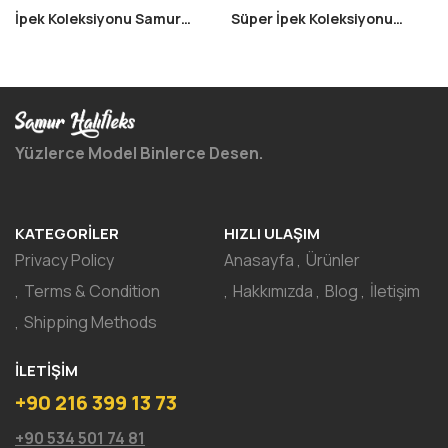
İpek Koleksiyonu Samur
Süper İpek Koleksiyonu
Home 008
Samur Home 108
Yüzlerce Model Binlerce Desen.
KATEGORILER
HIZLI ULAŞIM
Privacy Policy
Anasayfa
Ürünler
Terms & Condition
Hakkımızda
Blog
İletişim
Shipping Methods
İLETIŞIM
+90 216 399 13 73
+90 534 501 74 81