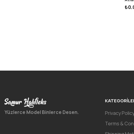
₺
0.
KATEGORILE
Yüzlerce Model Binlerce Desen.
Privacy Polic
Terms & Cond
Shipping Me