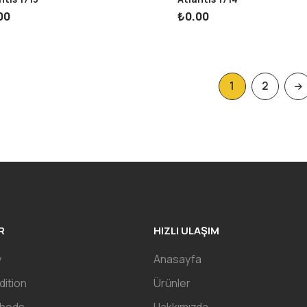
00
₺
0.00
1
2
R
HIZLI ULAŞIM
y
Anasayfa
ition
Ürünler
thods
Hakkımızda