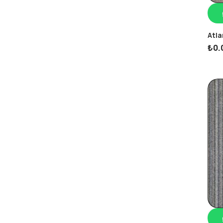
Atla
₺
0.