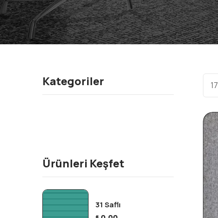
Kategoriler
17
Ürünleri Keşfet
31 Saflı
₺
0.00