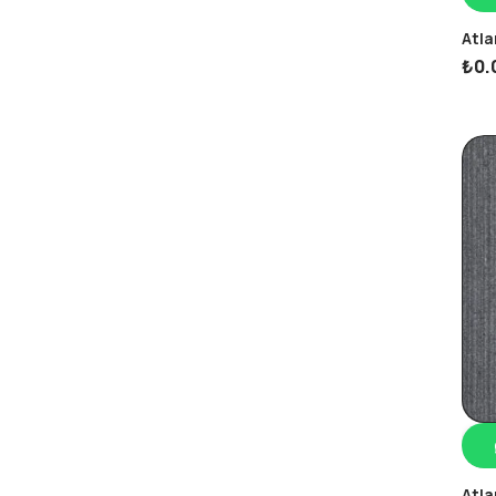
Atla
₺
0.
Atla