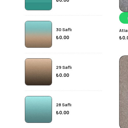
30 Saflı
Atla
₺
0.00
₺
0.
29 Saflı
₺
0.00
28 Saflı
₺
0.00