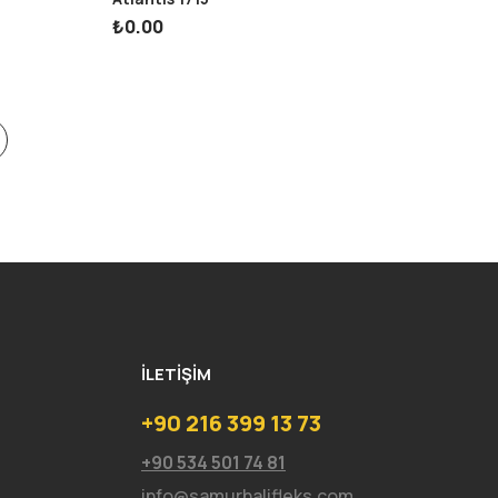
₺
0.00
İLETIŞIM
+90 216 399 13 73
+90 534 501 74 81
info@samurhalifleks.com