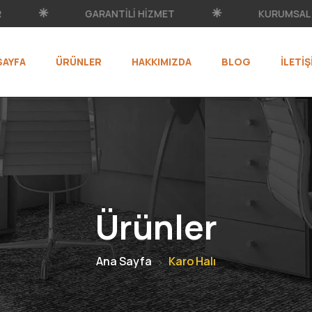
GARANTILI HIZMET
KURUMSAL DEST
SAYFA
ÜRÜNLER
HAKKIMIZDA
BLOG
İLETIŞ
Ürünler
Ana Sayfa
Karo Halı