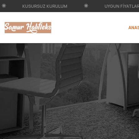
KUSURSUZ KURULUM
UYGUN FIYATLAR
ANA