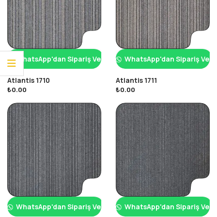
WhatsApp'dan Sipariş Ver
WhatsApp'dan Sipariş Ver
Atlantis 1710
Atlantis 1711
₺
0.00
₺
0.00
WhatsApp'dan Sipariş Ver
WhatsApp'dan Sipariş Ver