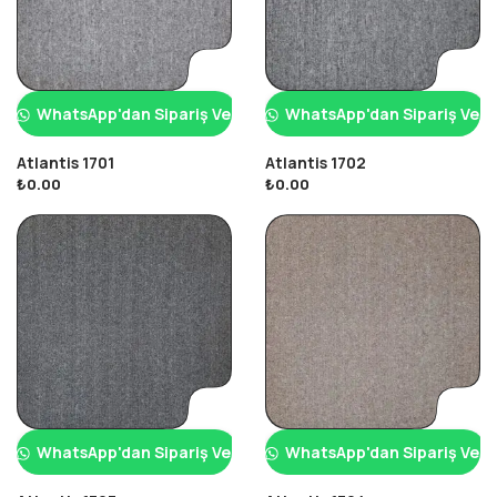
WhatsApp'dan Sipariş Ver
WhatsApp'dan Sipariş Ver
Atlantis 1701
Atlantis 1702
₺
0.00
₺
0.00
WhatsApp'dan Sipariş Ver
WhatsApp'dan Sipariş Ver