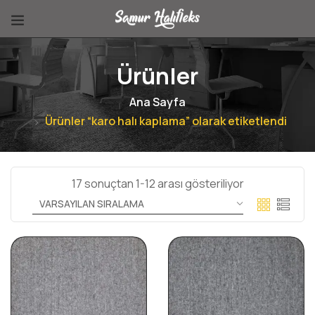
Ürünler
Ana Sayfa
Ürünler “karo halı kaplama” olarak etiketlendi
17 sonuçtan 1-12 arası gösteriliyor