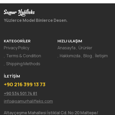
Yüzlerce Model Binlerce Desen.
KATEGORILER
HIZLI ULAŞIM
Privacy Policy
Anasayfa
Ürünler
Terms & Condition
Hakkımızda
Blog
İletişim
Shipping Methods
İLETIŞIM
+90 216 399 13 73
+90 534 501 74 81
info@samurhalifleks.com
Altayçeşme Mahallesi İstiklal Cd. No:20 Maltepe/